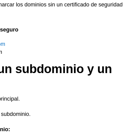
car los dominios sin un certificado de seguridad
 seguro
om
m
 un subdominio y un
incipal.
un subdominio.
nio: