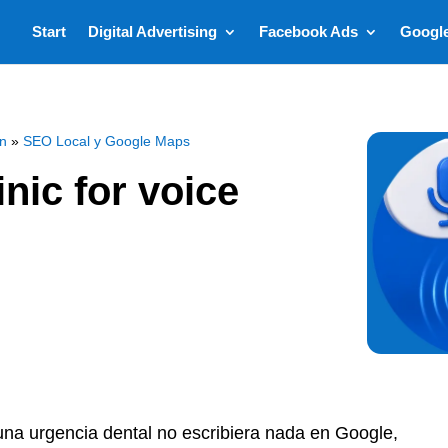
Start
Digital Advertising
Facebook Ads
Googl
ón
»
SEO Local y Google Maps
nic for voice
una urgencia dental no escribiera nada en Google,