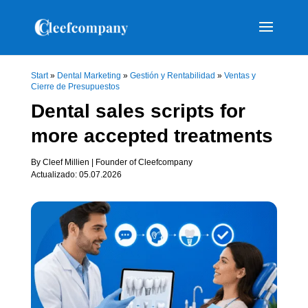
Start
»
Dental Marketing
»
Gestión y Rentabilidad
»
Ventas y
Cierre de Presupuestos
Dental sales scripts for
more accepted treatments
By Cleef Millien | Founder of Cleefcompany
Actualizado: 05.07.2026