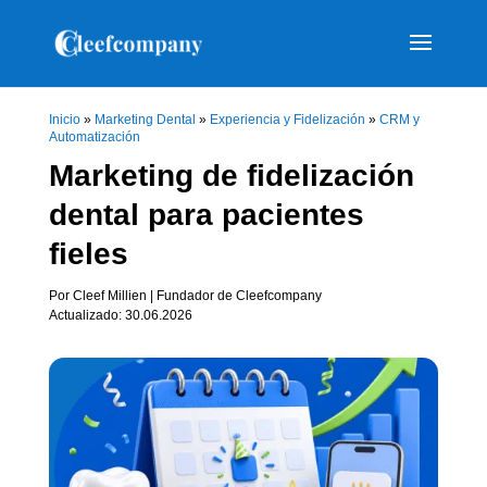
Inicio
»
Marketing Dental
»
Experiencia y Fidelización
»
CRM y
Automatización
Marketing de fidelización
dental para pacientes
fieles
Por Cleef Millien | Fundador de Cleefcompany
Actualizado: 30.06.2026