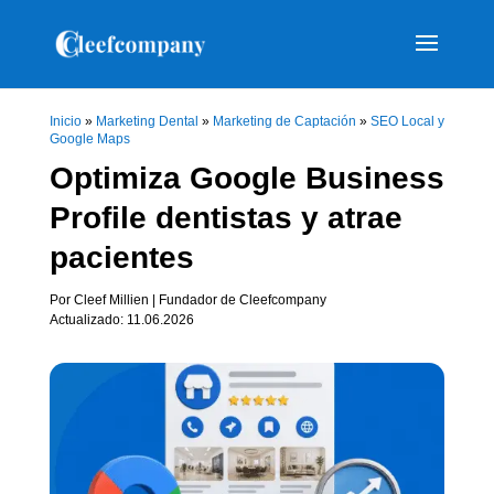
Inicio
»
Marketing Dental
»
Marketing de Captación
»
SEO Local y
Google Maps
Optimiza Google Business
Profile dentistas y atrae
pacientes
Por Cleef Millien | Fundador de Cleefcompany
Actualizado: 11.06.2026