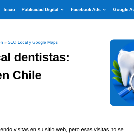
Inicio
Publicidad Digital
Facebook Ads
Google A
ón
»
SEO Local y Google Maps
l dentistas:
en Chile
biendo visitas en su sitio web, pero esas visitas no se