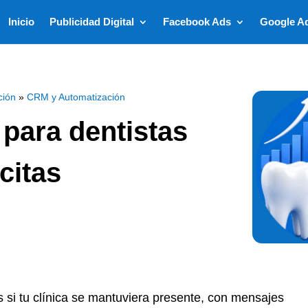
Inicio
Publicidad Digital
Facebook Ads
Google A
ción
»
CRM y Automatización
para dentistas
citas
 si tu clínica se mantuviera presente, con mensajes