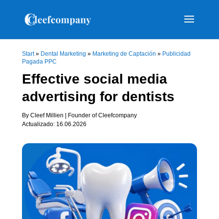
Start
»
Dental Marketing
»
Marketing de Captación
»
Publicidad
Pagada PPC
Effective social media
advertising for dentists
By Cleef Millien | Founder of Cleefcompany
Actualizado: 16.06.2026