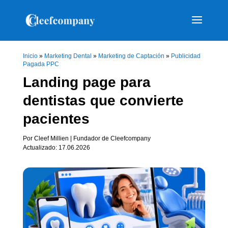
Inicio
»
Marketing Dental
»
Marketing de Captación
»
Publicidad
Pagada PPC
Landing page para
dentistas que convierte
pacientes
Por Cleef Millien | Fundador de Cleefcompany
Actualizado: 17.06.2026