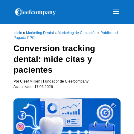
Inicio
»
Marketing Dental
»
Marketing de Captación
»
Publicidad
Pagada PPC
Conversion tracking
dental: mide citas y
pacientes
Por Cleef Millien | Fundador de Cleefcompany
Actualizado: 17.06.2026