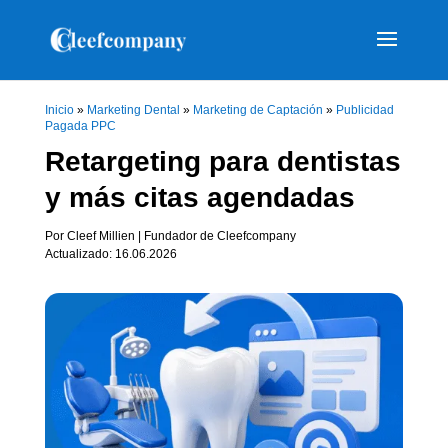
Inicio
»
Marketing Dental
»
Marketing de Captación
»
Publicidad
Pagada PPC
Retargeting para dentistas
y más citas agendadas
Por Cleef Millien | Fundador de Cleefcompany
Actualizado: 16.06.2026